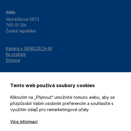
Sídlo
Vavrečkova 5673
760 01 Zlín
Česká republika
Kariéra v GENICZECH-M
Ke stažení
Dotace
Tento web používá soubory cookies
Kliknutím na „Přijmout“ umožníte tomuto webu, aby se
přizpůsobil Vašim osobním preferencím a souhlasíte s
využitím údajů pro remarketingové účely.
Více informací
2026 © GENICZECH-M, spol. s r.o. / Všechna práva vyhrazena
Ochrana osobních údajů
/
Nastavení soukromí