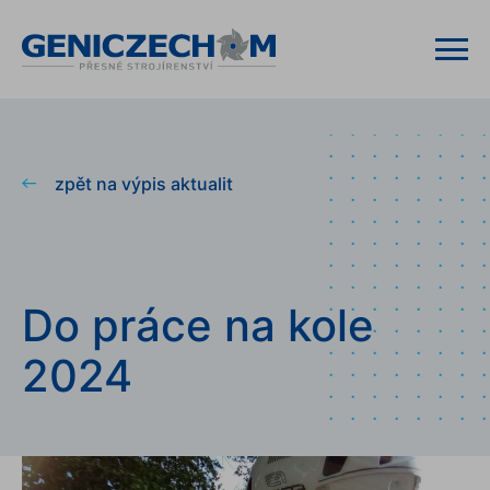
zpět na výpis aktualit
Do práce na kole
2024