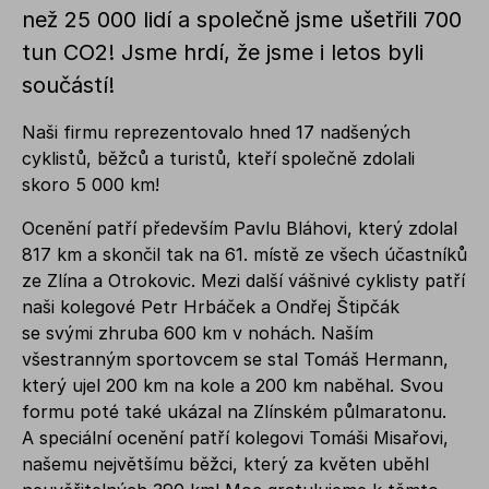
než 25 000 lidí a společně jsme ušetřili 700
tun CO2! Jsme hrdí, že jsme i letos byli
součástí!
Naši firmu reprezentovalo hned 17 nadšených
cyklistů, běžců a turistů, kteří společně zdolali
skoro 5 000 km!
Ocenění patří především Pavlu Bláhovi, který zdolal
817 km a skončil tak na 61. místě ze všech účastníků
ze Zlína a Otrokovic. Mezi další vášnivé cyklisty patří
naši kolegové Petr Hrbáček a Ondřej Štipčák
se svými zhruba 600 km v nohách. Naším
všestranným sportovcem se stal Tomáš Hermann,
který ujel 200 km na kole a 200 km naběhal. Svou
formu poté také ukázal na Zlínském půlmaratonu.
A speciální ocenění patří kolegovi Tomáši Misařovi,
našemu největšímu běžci, který za květen uběhl