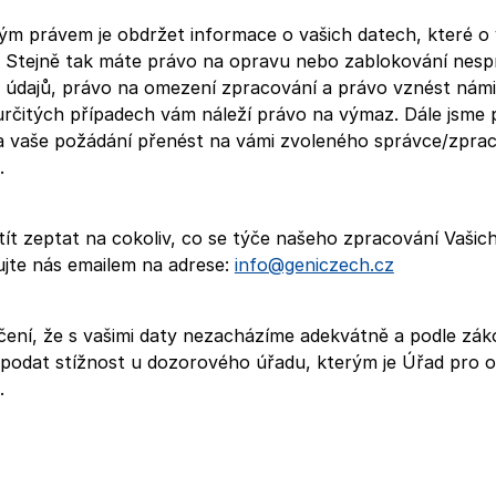
ým právem je obdržet informace o vašich datech, které o
 Stejně tak máte právo na opravu nebo zablokování nes
h údajů, právo na omezení zpracování a právo vznést námi
určitých případech vám náleží právo na výmaz. Dále jsme 
a vaše požádání přenést na vámi zvoleného správce/zpra
.
htít zeptat na cokoliv, co se týče našeho zpracování Vašic
ujte nás emailem na adrese:
info@geniczech.cz
dčení, že s vašimi daty nezacházíme adekvátně a podle z
podat stížnost u dozorového úřadu, kterým je Úřad pro 
.