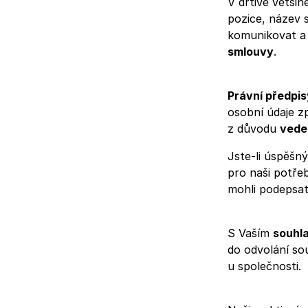
V drtivé většin
pozice, název 
komunikovat a t
smlouvy
.
Právní předpis
osobní údaje z
z důvodu
veden
Jste-li úspěšn
pro naši potře
mohli podepsa
S Vaším
souhl
do odvolání so
u společnosti.