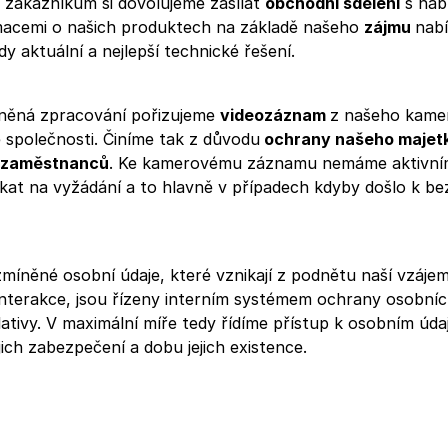
 zákazníkům si dovolujeme zasílat
obchodní sdělení
s nab
macemi o našich produktech na základě našeho
zájmu
nabí
 aktuální a nejlepší technické řešení.
něná zpracování pořizujeme
videozáznam
z našeho kame
e společnosti. Činíme tak z důvodu
ochrany našeho majet
i zaměstnanců
. Ke kamerovému záznamu nemáme aktivním
at na vyžádání a to hlavně v případech kdyby došlo k b
míněné osobní údaje, které vznikají z podnětu naší vzáje
nterakce, jsou řízeny interním systémem ochrany osobníc
slativy. V maximální míře tedy řídíme přístup k osobním úd
jich zabezpečení a dobu jejich existence.