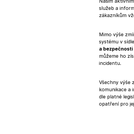
Našim aktivním
služeb a infor
zákazníkům vždy
Mimo výše zmí
systému v sídl
a bezpečnost
můžeme ho získ
incidentu.
Všechny výše z
komunikace a i
dle platné legi
opatření pro je