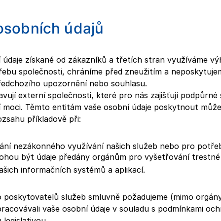
osobních údajů
 údaje získané od zákazníků a třetích stran využíváme v
třebu společnosti, chráníme před zneužitím a neposkytuje
ředchozího upozornění nebo souhlasu.
vují externí společnosti, které pro nás zajišťují podpůrné
í moci. Těmto entitám vaše osobní údaje poskytnout můž
zsahu příkladově při:
ání nezákonného využívání našich služeb nebo pro potře
mohou být údaje předány orgánům pro vyšetřování trestné 
ašich informačních systémů a aplikací.
o poskytovatelů služeb smluvně požadujeme (mimo orgány
pracovávali vaše osobní údaje v souladu s podmínkami oc
 legislativou.