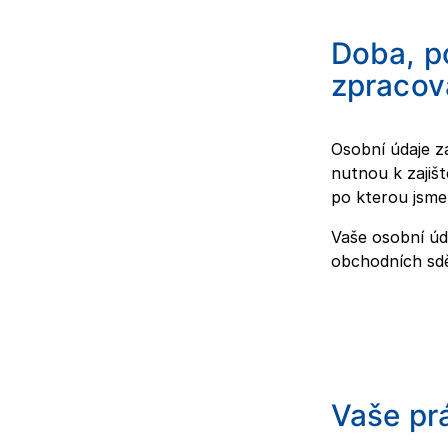
Doba, p
zpraco
Osobní údaje 
nutnou k zajiš
po kterou jsme
Vaše osobní úd
obchodních sdě
Vaše pr