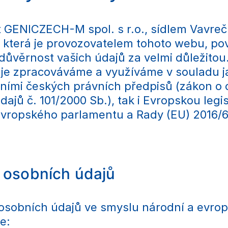
 GENICZECH-M spol. s r.o., sídlem Vavreč
1, která je provozovatelem tohoto webu, po
důvěrnost vašich údajů za velmi důležitou
je zpracováváme a využíváme v souladu j
ními českých právních předpisů (zákon o
ajů č. 101/2000 Sb.), tak i Evropskou legis
Evropského parlamentu a Rady (EU) 2016/6
 osobních údajů
sobních údajů ve smyslu národní a evro
je: