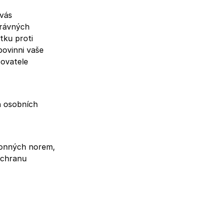
 vás
právných
tku proti
povinni vaše
covatele
h osobních
ákonných norem,
ochranu