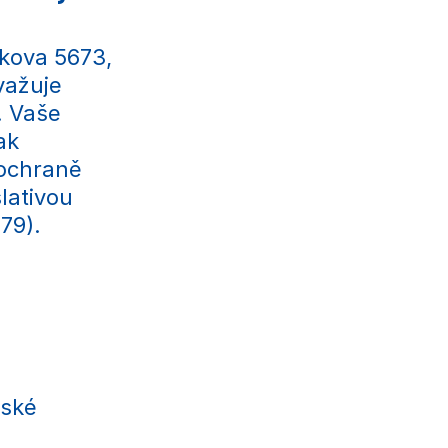
kova 5673,
važuje
. Vaše
ak
 ochraně
lativou
79).
pské