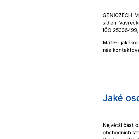
GENICZECH-M sp
sídlem Vavrečk
IČO 25306499
Máte-li jakéko
nás kontaktova
Jaké os
Největší část 
obchodních str