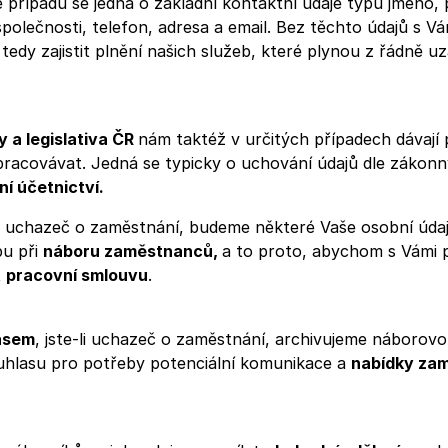
ě případů se jedná o základní kontaktní údaje typu jméno, 
společnosti, telefon, adresa a email. Bez těchto údajů s 
edy zajistit plnění našich služeb, které plynou z řádně u
y a legislativa ČR
nám taktéž v určitých případech dávají
pracovávat. Jedná se typicky o uchování údajů dle záko
í účetnictví.
ý uchazeč o zaměstnání, budeme některé Vaše osobní úda
bu při
náboru zaměstnanců,
a to proto, abychom s Vámi 
t
pracovní smlouvu
.
asem
, jste-li uchazeč o zaměstnání, archivujeme náborov
uhlasu pro potřeby potenciální komunikace a
nabídky za