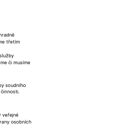
ýhradně
me třetím
 služby
eme či musíme
by soudního
činnosti.
 veřejné
hrany osobních