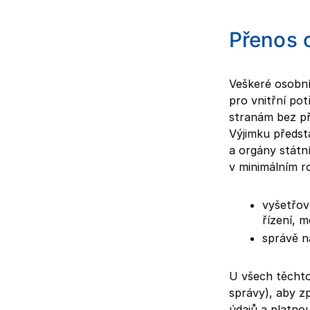
Přenos 
Veškeré osobní
pro vnitřní po
stranám bez p
Výjimku předsta
a orgány státn
v minimálním ro
vyšetřov
řízení, 
správě n
U všech těcht
správy), aby z
údajů a platnou