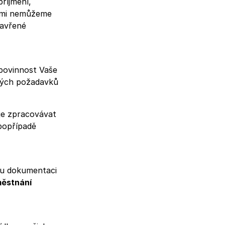
příjmení,
Vámi nemůžeme
zavřené
 povinnost Vaše
nných požadavků
je zpracovávat
popřípadě
ou dokumentaci
městnání