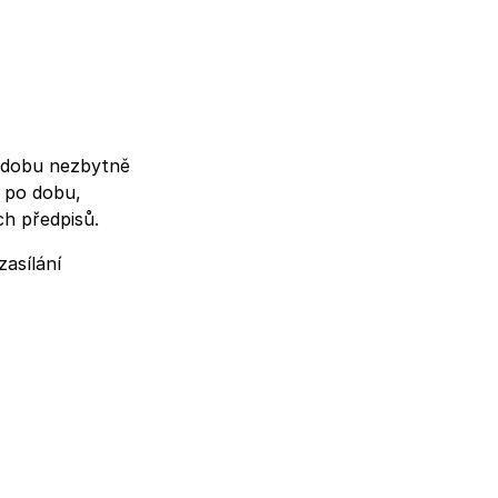
 dobu nezbytně
e po dobu,
h předpisů.
asílání