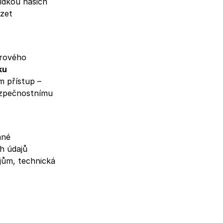
ídkou našich
zet
rového
ku
 přístup –
ezpečnostnímu
mné
h údajů
ajům, technická