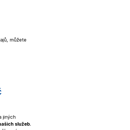
dajů, můžete
č
 jiných
našich služeb
.