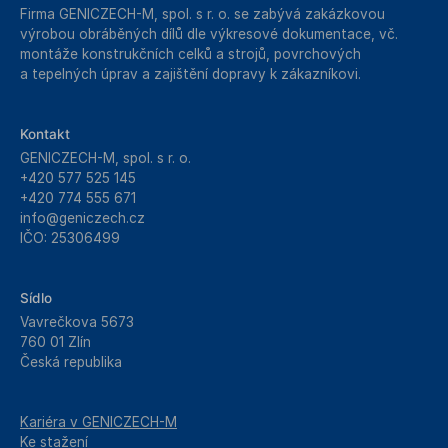
Firma GENICZECH-M, spol. s r. o. se zabývá zakázkovou
výrobou obráběných dílů dle výkresové dokumentace, vč.
montáže konstrukčních celků a strojů, povrchových
a tepelných úprav a zajištění dopravy k zákazníkovi.
Kontakt
GENICZECH-M, spol. s r. o.
+420 577 525 145
+420 774 555 671
info@geniczech.cz
IČO: 25306499
Sídlo
Vavrečkova 5673
760 01 Zlín
Česká republika
Kariéra v GENICZECH-M
Ke stažení