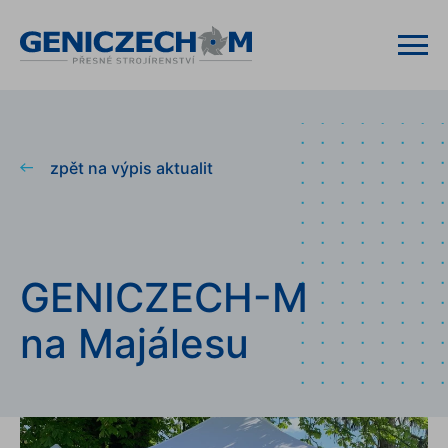
zpět na výpis aktualit
GENICZECH-M
na Majálesu