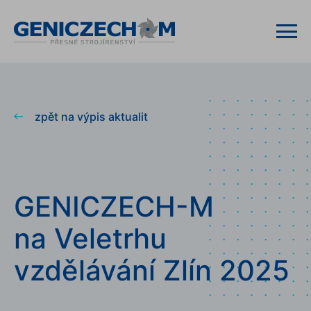
zpět na výpis aktualit
GENICZECH-M
na Veletrhu
vzdělávání Zlín 2025