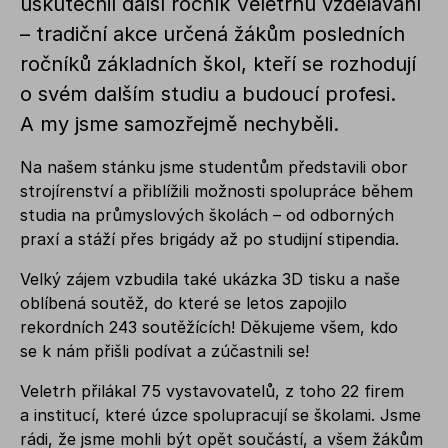
uskutečnil další ročník Veletrhu vzdělávání
– tradiční akce určená žákům posledních
ročníků základních škol, kteří se rozhodují
o svém dalším studiu a budoucí profesi.
A my jsme samozřejmě nechyběli.
Na našem stánku jsme studentům představili obor
strojírenství a přiblížili možnosti spolupráce během
studia na průmyslových školách – od odborných
praxí a stáží přes brigády až po studijní stipendia.
Velký zájem vzbudila také ukázka 3D tisku a naše
oblíbená soutěž, do které se letos zapojilo
rekordních 243 soutěžících! Děkujeme všem, kdo
se k nám přišli podívat a zúčastnili se!
Veletrh přilákal 75 vystavovatelů, z toho 22 firem
a institucí, které úzce spolupracují se školami. Jsme
rádi, že jsme mohli být opět součástí, a všem žákům