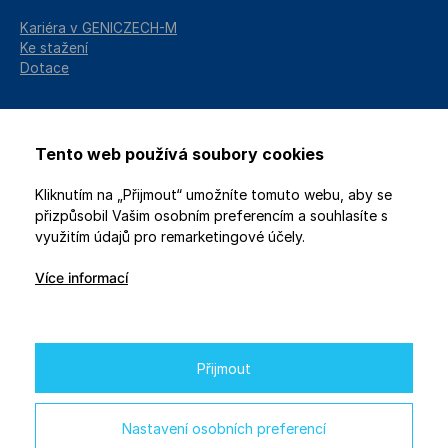
Kariéra v GENICZECH-M
Ke stažení
Dotace
Tento web používá soubory cookies
Kliknutím na „Přijmout“ umožníte tomuto webu, aby se
přizpůsobil Vašim osobním preferencím a souhlasíte s
využitím údajů pro remarketingové účely.
Více informací
2026 © GENICZECH-M, spol. s r.o. / Všechna práva vyhrazena
Ochrana osobních údajů
/
Nastavení soukromí
Webdesign
Studio 9
Přijmout
Na projekt je poskytována finanční podpora od EU
prostřednictvím Národního plánu obnovy.
Nastavení osobních preferencí