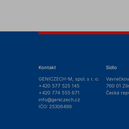
Kontakt
Sídlo
GENICZECH-M, spol. s r. o.
Vavrečko
+420 577 525 145
760 01 Zlí
+420 774 555 671
Česká rep
info@geniczech.cz
IČO: 25306499