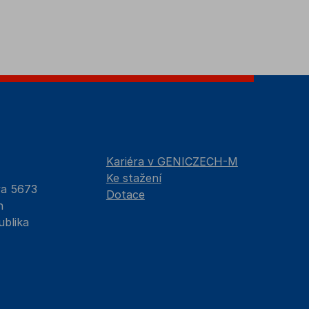
Kariéra v GENICZECH-M
Ke stažení
va 5673
Dotace
n
ublika