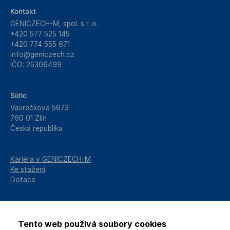
Kontakt
GENICZECH-M, spol. s r. o.
+420 577 525 145
+420 774 555 671
info@geniczech.cz
IČO: 25306499
Sídlo
Vavrečkova 5673
760 01 Zlín
Česká republika
Kariéra v GENICZECH-M
Ke stažení
Dotace
Tento web používá soubory cookies