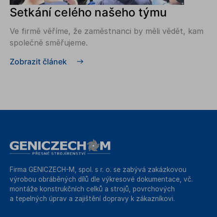
Setkání celého našeho týmu
Ve firmě věříme, že zaměstnanci by měli vědět, kam
společně směřujeme.
Zobrazit článek
Firma GENICZECH-M, spol. s r. o. se zabývá zakázkovou
výrobou obráběných dílů dle výkresové dokumentace, vč.
montáže konstrukčních celků a strojů, povrchových
a tepelných úprav a zajištění dopravy k zákazníkovi.