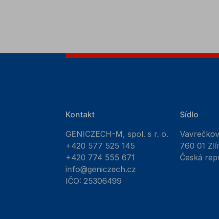
Kontakt
Sídlo
GENICZECH-M, spol. s r. o.
Vavrečko
+420 577 525 145
760 01 Zlí
+420 774 555 671
Česká rep
info@geniczech.cz
IČO: 25306499