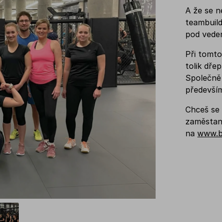
A že se n
teambuild
pod veden
Při tomto
tolik dřep
Společně 
předevší
Chceš se 
zaměstane
na
www.b