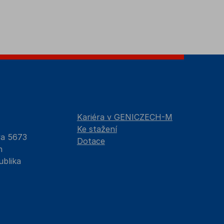
Kariéra v GENICZECH-M
Ke stažení
va 5673
Dotace
n
ublika