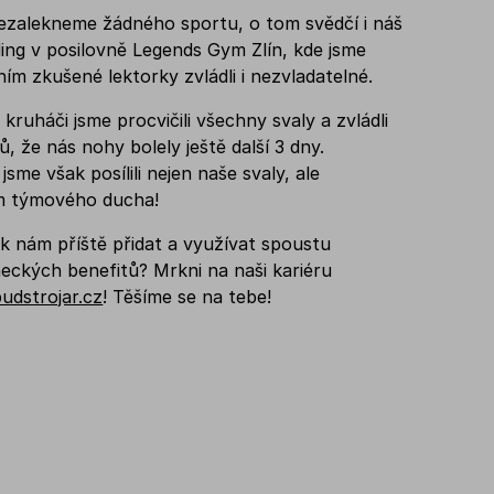
ezalekneme žádného sportu, o tom svědčí i náš
ing v posilovně Legends Gym Zlín, kde jsme
ím zkušené lektorky zvládli i nezvladatelné.
 kruháči jsme procvičili všechny svaly a zvládli
ů, že nás nohy bolely ještě další 3 dny.
jsme však posílili nejen naše svaly, ale
m týmového ducha!
k nám příště přidat a využívat spoustu
ckých benefitů? Mrkni na naši kariéru
udstrojar.cz
! Těšíme se na tebe!