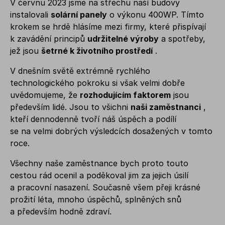
V červnu 2023 jsme na střechu naší budovy
instalovali
solární panely
o výkonu 400WP. Tímto
krokem se hrdě hlásíme mezi firmy, které přispívají
k zavádění principů
udržitelné výroby
a spotřeby,
jež jsou
šetrné k životního prostředí
.
V dnešním světě extrémně rychlého
technologického pokroku si však velmi dobře
uvědomujeme, že
rozhodujícím faktorem
jsou
především lidé. Jsou to všichni
naši zaměstnanci
,
kteří dennodenně tvoří náš úspěch a podílí
se na velmi dobrých výsledcích dosažených v tomto
roce.
Všechny naše zaměstnance bych proto touto
cestou rád ocenil a poděkoval jim za jejich úsilí
a pracovní nasazení. Současně všem přeji krásné
prožití léta, mnoho úspěchů, splněných snů
a především hodně zdraví.