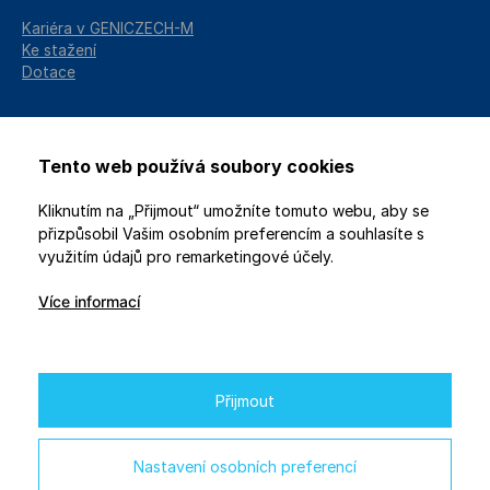
Kariéra v GENICZECH-M
Ke stažení
Dotace
Tento web používá soubory cookies
Kliknutím na „Přijmout“ umožníte tomuto webu, aby se
přizpůsobil Vašim osobním preferencím a souhlasíte s
využitím údajů pro remarketingové účely.
Více informací
2026 © GENICZECH-M, spol. s r.o. / Všechna práva vyhrazena
Ochrana osobních údajů
/
Nastavení soukromí
Webdesign
Studio 9
Přijmout
Na projekt je poskytována finanční podpora od EU
prostřednictvím Národního plánu obnovy.
Nastavení osobních preferencí