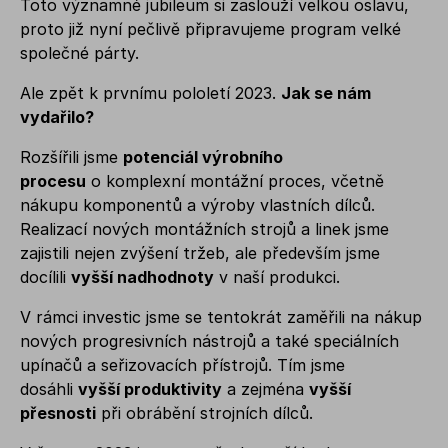
Toto významné jubileum si zaslouží velkou oslavu,
proto již nyní pečlivě připravujeme program velké
společné párty.
Ale zpět k prvnímu pololetí 2023.
Jak se nám
vydařilo?
Rozšířili jsme
potenciál výrobního
procesu
o komplexní montážní proces, včetně
nákupu komponentů a výroby vlastních dílců.
Realizací nových montážních strojů a linek jsme
zajistili nejen zvýšení tržeb, ale především jsme
docílili
vyšší nadhodnoty
v naší produkci.
V rámci investic jsme se tentokrát zaměřili na nákup
nových progresivních nástrojů a také speciálních
upínačů a seřizovacích přístrojů. Tím jsme
dosáhli
vyšší produktivity
a zejména
vyšší
přesnosti
při obrábění strojních dílců.