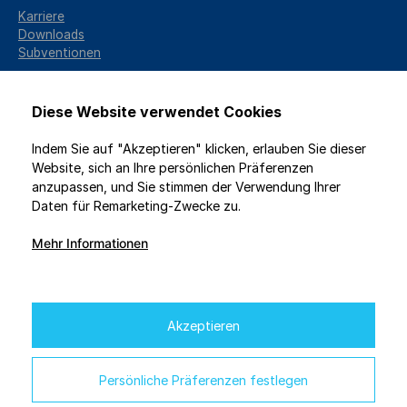
Karriere
Downloads
Subventionen
Diese Website verwendet Cookies
Indem Sie auf "Akzeptieren" klicken, erlauben Sie dieser
Website, sich an Ihre persönlichen Präferenzen
anzupassen, und Sie stimmen der Verwendung Ihrer
Daten für Remarketing-Zwecke zu.
Mehr Informationen
2026 © GENICZECH-M, spol. s r.o. / Alle Rechte vorbehalten
Schutz personenbezogener Daten
/
Datenschutzeinstellungen
Webdesign
Studio 9
Akzeptieren
Finanzielle Unterstützung für das Projekt leistet die EU im
Rahmen des National Recovery Plan.
Persönliche Präferenzen festlegen