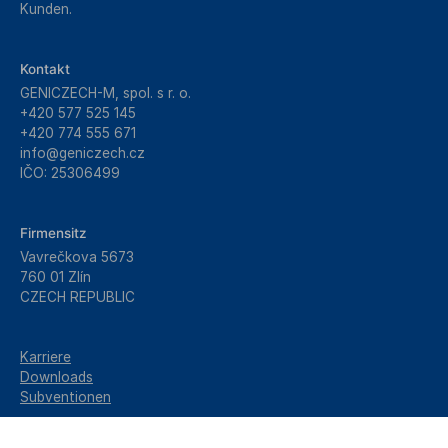
Kunden.
Kontakt
GENICZECH-M, spol. s r. o.
+420 577 525 145
+420 774 555 671
info@geniczech.cz
IČO: 25306499
Firmensitz
Vavrečkova 5673
760 01 Zlín
CZECH REPUBLIC
Karriere
Downloads
Subventionen